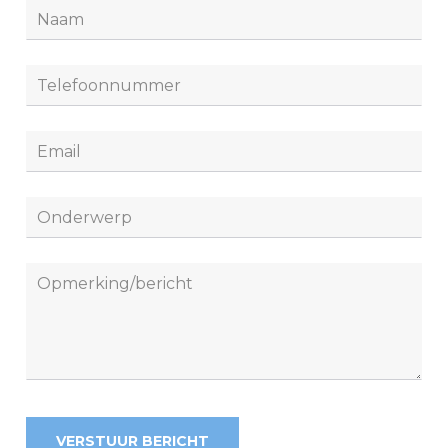
Leave
this
field
blank
VERSTUUR BERICHT