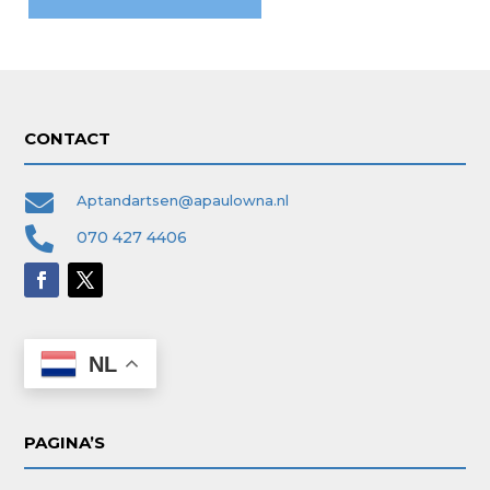
CONTACT

Aptandartsen@apaulowna.nl

070 427 4406
NL
PAGINA’S