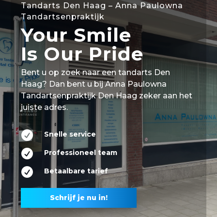
Tandarts Den Haag – Anna Paulowna
Tandartsenpraktijk
Your Smile
Is Our Pride
Bent u op zoek naar een tandarts Den
Haag? Dan bent u bij Anna Paulowna
Tandartsenpraktijk Den Haag zeker aan het
juiste adres.

Snelle service

Professioneel team

Betaalbare tarief
Schrijf je nu in!