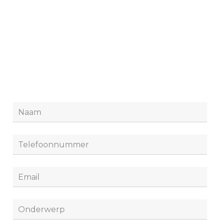
Leave
this
field
blank