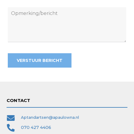
VERSTUUR BERICHT
CONTACT

Aptandartsen@apaulowna.nl

070 427 4406