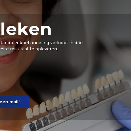
leken
e tandbleekbehandeling verloopt in drie
ste resultaat te opleveren.
een mail!