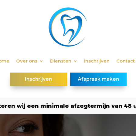
ome
Over ons
Diensten
Inschrijven
Contact
Inschrijven
Afspraak maken
eren wij een minimale afzegtermijn van 48 uu