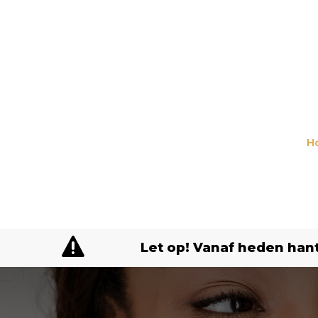
H

Let op! Vanaf heden hant