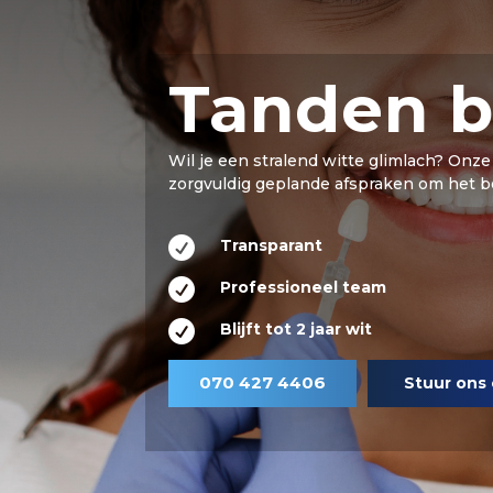
Tanden b
Wil je een stralend witte glimlach? Onz
zorgvuldig geplande afspraken om het be

Transparant

Professioneel team

Blijft tot 2 jaar wit
070 427 4406
Stuur ons 