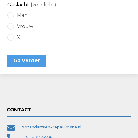
Geslacht
{verplicht)
Man
Vrouw
X
Ga verder
CONTACT

Aptandartsen@apaulowna.nl

070 427 4406