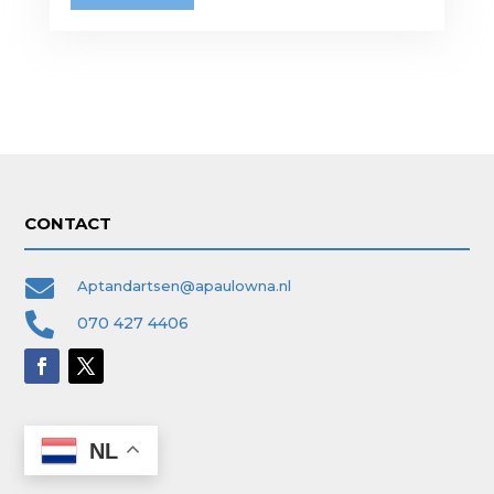
CONTACT

Aptandartsen@apaulowna.nl

070 427 4406
NL