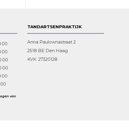
TANDARTSENPRAKTIJK
Anna Paulownastraat 2
8:00
2518 BE Den Haag
8:00
KVK:
27320128
0:00
0:00
8:00
:00
kdagen van