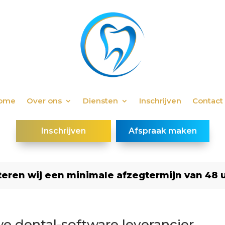
ome
Over ons
Diensten
Inschrijven
Contact
Inschrijven
Afspraak maken
eren wij een minimale afzegtermijn van 48 uu
e dental-software leverancier