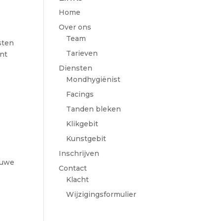
Home
Over ons
Team
sten
Tarieven
ent
Diensten
Mondhygiënist
Facings
Tanden bleken
Klikgebit
Kunstgebit
Inschrijven
euwe
Contact
Klacht
Wijzigingsformulier