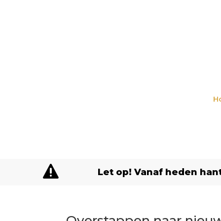
H

Let op! Vanaf heden hant
Overstappen naar nieuw