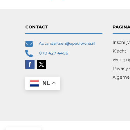
CONTACT
PAGINA
Inschrij

Aptandartsen@apaulowna.nl
Klacht

070 427 4406
Wijzigin
Privacy 
Algeme
NL