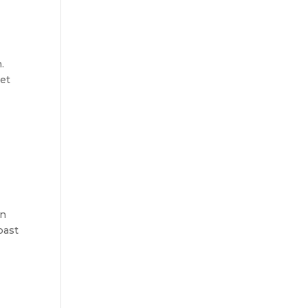
.
et
en
past