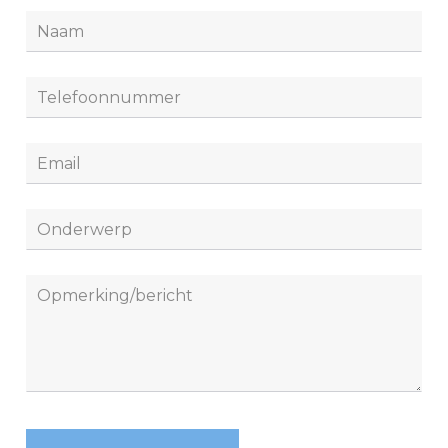
Leave
this
field
blank