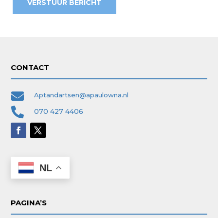
VERSTUUR BERICHT
CONTACT

Aptandartsen@apaulowna.nl

070 427 4406
NL
PAGINA’S