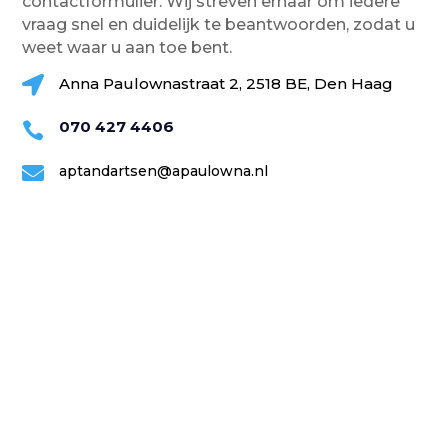
contactformulier. Wij streven ernaar om iedere
vraag snel en duidelijk te beantwoorden, zodat u
weet waar u aan toe bent.

Anna Paulownastraat 2, 2518 BE, Den Haag
070 427 4406


aptandartsen@apaulowna.nl